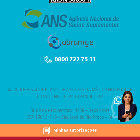
0800 722 75 11
© 2026 BENSAÚDE PLANO DE ASSISTÊNCIA MÉDICA HOSPITALAR
LTDA. | CNPJ: 02.849.393/0001-38
Rua XV de Novembro, 4488 – Redentora
CEP 15015-110 – São José do Rio Preto – SP
Minhas autorizações