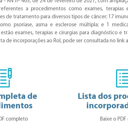
a - RN nº 465, de 24 de fevereiro de 2021, com amplia
referentes a procedimentos como exames, terapias e 
es de tratamento para diversos tipos de câncer; 17 imu
, como psoríase, asma e esclerose múltipla; e 1 med
estão exames, terapias e cirurgias para diagnóstico e 
ta de incorporações ao Rol, pode ser consultada no link a
ompleta de
Lista dos pr
dimentos
incorporad
PDF completo
Baixe o PDF