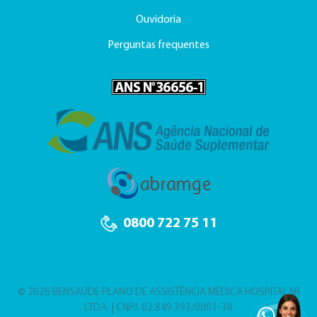
Ouvidoria
Perguntas frequentes
0800 722 75 11
© 2026 BENSAÚDE PLANO DE ASSISTÊNCIA MÉDICA HOSPITALAR
LTDA. | CNPJ: 02.849.393/0001-38