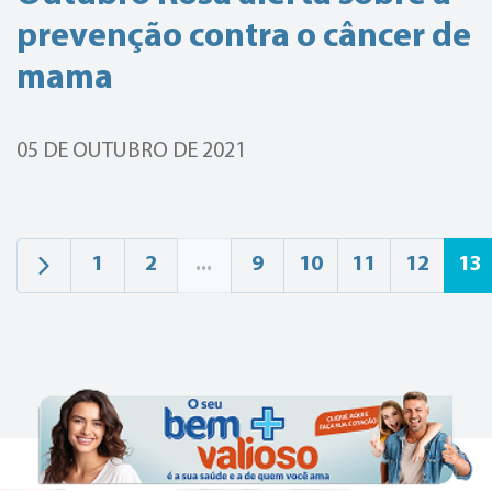
prevenção contra o câncer de
mama
05 DE OUTUBRO DE 2021
1
2
...
9
10
11
12
13